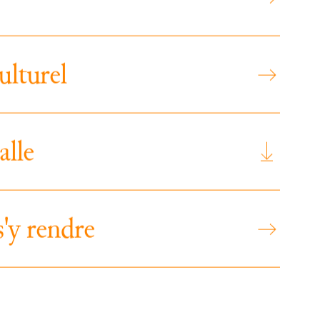
u
l
t
u
r
e
l
a
l
l
e
s
'
y
r
e
n
d
r
e