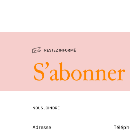
RESTEZ INFORMÉ
S
’
a
b
o
n
n
e
r
NOUS JOINDRE