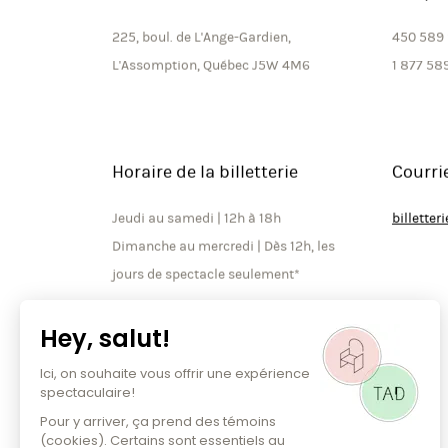
Adresse
Téléph
225, boul. de L'Ange-Gardien,
450 589
L'Assomption, Québec J5W 4M6
1 877 58
Horaire de la billetterie
Courri
Jeudi au samedi | 12h à 18h
billette
Dimanche au mercredi | Dès 12h, les
jours de spectacle seulement*
*À noter que la billetterie est
ouverte jusqu’à la fin de l’entracte
les soirs de spectacle.