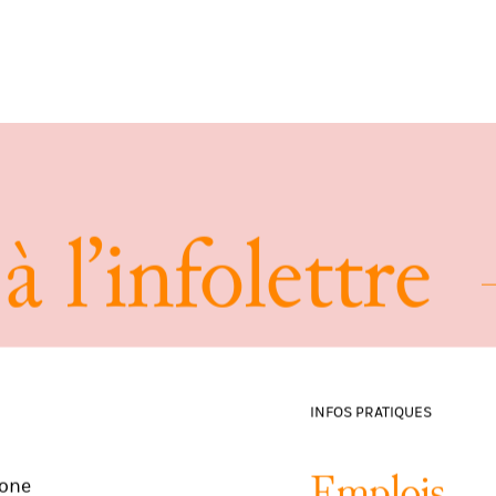
à
l
’
i
n
f
o
l
e
t
t
r
e
INFOS PRATIQUES