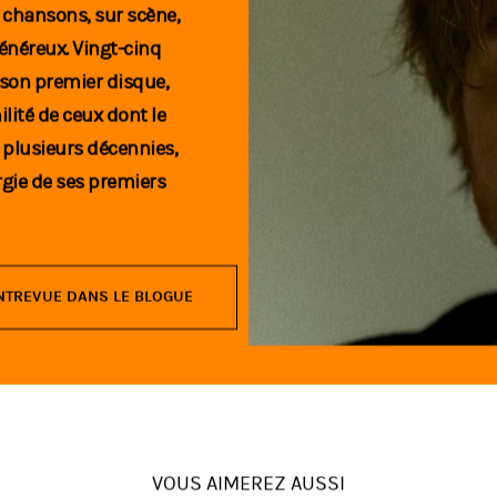
 chansons, sur scène,
généreux. Vingt-cinq
 son premier disque,
ilité de ceux dont le
 plusieurs décennies,
rgie de ses premiers
NTREVUE DANS LE BLOGUE