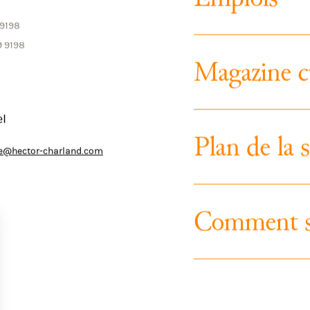
E
m
p
l
o
i
s
one
 9198
9 9198
M
a
g
a
z
i
n
e
c
el
P
l
a
n
d
e
l
a
s
rie@hector-charland.com
C
o
m
m
e
n
t