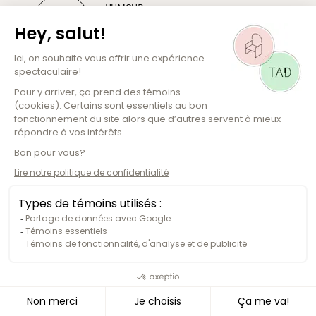
HUMOUR
17
JEY FOURNIER
SEPT. 26
Théâtre Alphonse-Desjardins