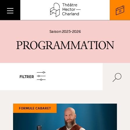
Saison 2025-2026
P
R
O
G
R
A
M
M
A
T
I
O
N
FILTRER
FORMULE CABARET