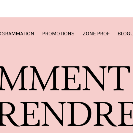
OGRAMMATION
PROMOTIONS
ZONE PROF
BLOG
M
M
E
N
T
R
E
N
D
R