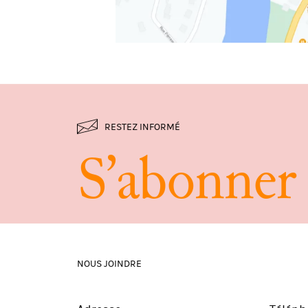
RESTEZ INFORMÉ
S
’
a
b
o
n
n
e
r
NOUS JOINDRE