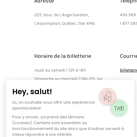
Adresse
Téléph
225, boul. de L'Ange-Gardien,
450 589
L'Assomption, Québec J5W 4M6
1 877 58
Horaire de la billetterie
Courri
Jeudi au samedi | 12h à 18h
billette
Dimanche au mercredi | Dès 12h, les
jours de spectacle seulement*
*À noter que la billetterie est
ouverte jusqu’à la fin de l’entracte
les soirs de spectacle.