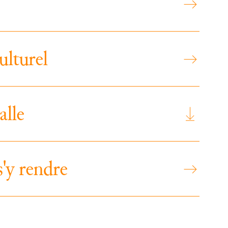
u
l
t
u
r
e
l
a
l
l
e
s
'
y
r
e
n
d
r
e