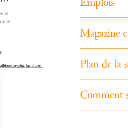
E
m
p
l
o
i
s
one
 9198
9 9198
M
a
g
a
z
i
n
e
c
el
P
l
a
n
d
e
l
a
s
rie@hector-charland.com
C
o
m
m
e
n
t