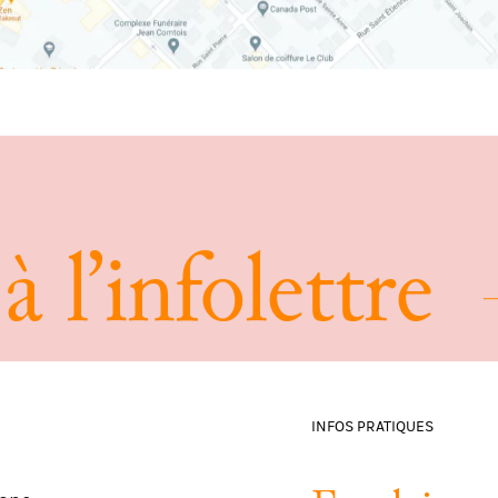
à
l
’
i
n
f
o
l
e
t
t
r
e
INFOS PRATIQUES