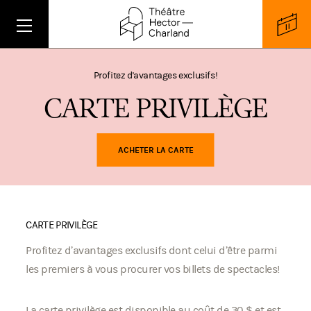
Profitez d'avantages exclusifs!
C
A
R
T
E
P
R
I
V
I
L
È
G
E
ACHETER LA CARTE
CARTE PRIVILÈGE
Profitez d’avantages exclusifs dont celui d’être parmi
les premiers à vous procurer vos billets de spectacles!
La carte privilège est disponible au coût de 30 $ et est