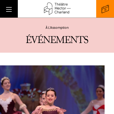
À L'Assomption
É
V
É
N
E
M
E
N
T
S