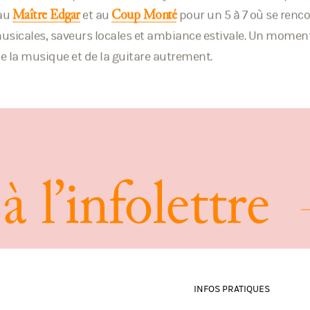
 au
et au
pour un 5 à 7 où se renc
Maître Edgar
Coup Monté
sicales, saveurs locales et ambiance estivale. Un moment
de la musique et de la guitare autrement.
à
l
’
i
n
f
o
l
e
t
t
r
e
INFOS PRATIQUES