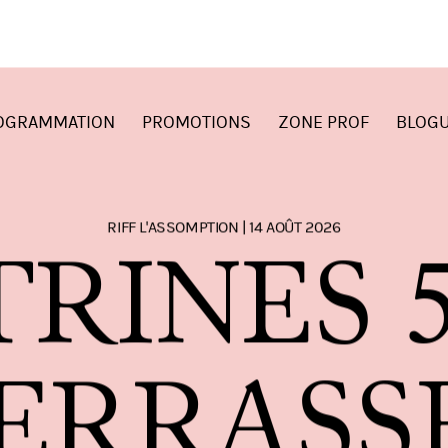
OGRAMMATION
PROMOTIONS
ZONE PROF
BLOG
RIFF L'ASSOMPTION | 14 AOÛT 2026
T
R
I
N
E
S
E
R
R
A
S
S