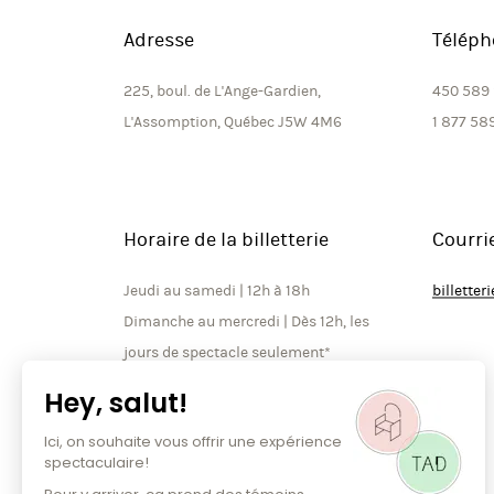
Adresse
Téléph
225, boul. de L'Ange-Gardien,
450 589
L'Assomption, Québec J5W 4M6
1 877 58
Horaire de la billetterie
Courri
Jeudi au samedi | 12h à 18h
billette
Dimanche au mercredi | Dès 12h, les
jours de spectacle seulement*
*À noter que la billetterie est
ouverte jusqu’à la fin de l’entracte
les soirs de spectacle.