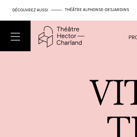
THÉÂTRE ALPHONSE-DESJARDINS
DÉCOUVREZ AUSSI
PR
V
I
T