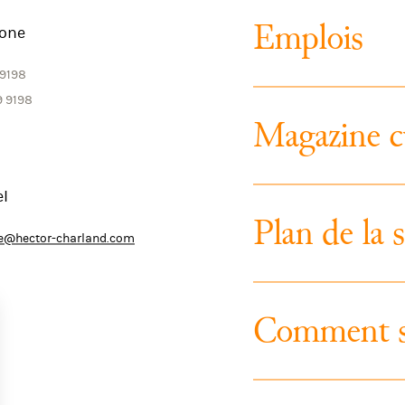
E
m
p
l
o
i
s
one
 9198
9 9198
M
a
g
a
z
i
n
e
c
el
P
l
a
n
d
e
l
a
s
rie@hector-charland.com
C
o
m
m
e
n
t