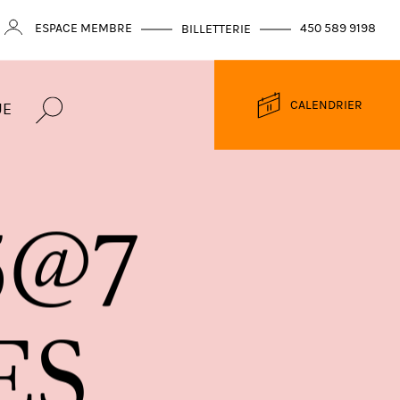
ESPACE MEMBRE
450 589 9198
BILLETTERIE
CALENDRIER
UE
5
@
7
E
S