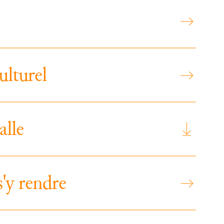
u
l
t
u
r
e
l
a
l
l
e
s
'
y
r
e
n
d
r
e