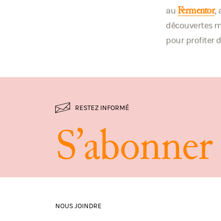
au
,
Fermentor
découvertes mu
pour profiter 
RESTEZ INFORMÉ
S
’
a
b
o
n
n
e
r
NOUS JOINDRE