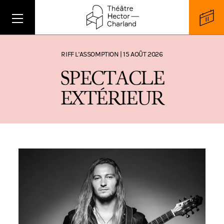
RIFF L'ASSOMPTION | 15 AOÛT 2026
S
P
E
C
T
A
C
L
E
E
X
T
É
R
I
E
U
R