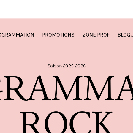
OGRAMMATION
PROMOTIONS
ZONE PROF
BLOG
Saison 2025-2026
G
R
A
M
M
R
O
C
K