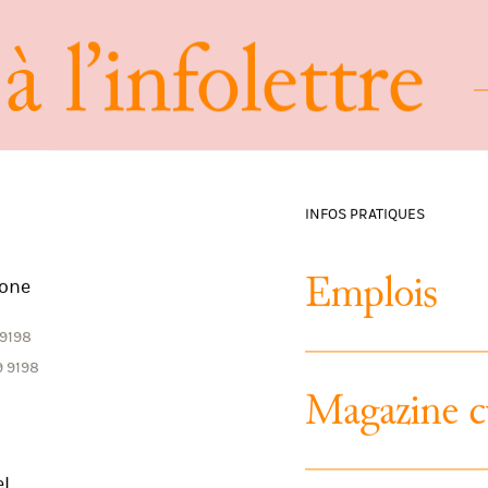
à
l
’
i
n
f
o
l
e
t
t
r
e
INFOS PRATIQUES
E
m
p
l
o
i
s
one
 9198
9 9198
M
a
g
a
z
i
n
e
c