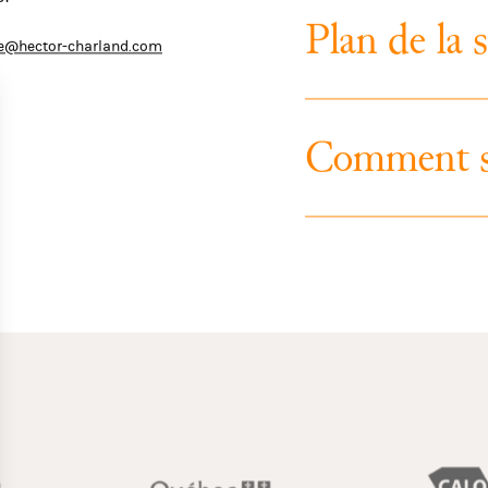
el
P
l
a
n
d
e
l
a
s
rie@hector-charland.com
C
o
m
m
e
n
t