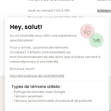
Horaire de la billetterie
Courri
Jeudi au samedi | 12h à 18h
billette
Dimanche au mercredi | Dès 12h, les
jours de spectacle seulement*
*À noter que la billetterie est
ouverte jusqu’à la fin de l’entracte
les soirs de spectacle.
PARTENAIRES PUBLICS ET FONCTIONNEMENT