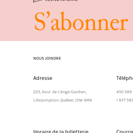
RESTEZ INFORMÉ
S
’
a
b
o
n
n
e
r
NOUS JOINDRE
Adresse
Téléph
225, boul. de L'Ange-Gardien,
450 589
L'Assomption, Québec J5W 4M6
1 877 58