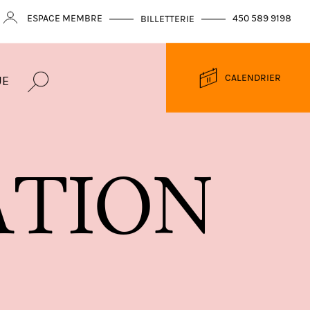
ESPACE MEMBRE
450 589 9198
BILLETTERIE
CALENDRIER
UE
A
T
I
O
N