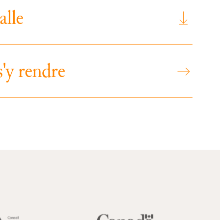
a
l
l
e
s
'
y
r
e
n
d
r
e