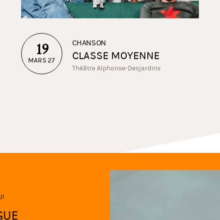
CHANSON
19
CLASSE MOYENNE
MARS 27
Théâtre Alphonse-Desjardins
U!
GUE