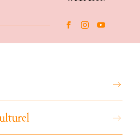
RÉSEAUX SOCIAUX
u
l
t
u
r
e
l