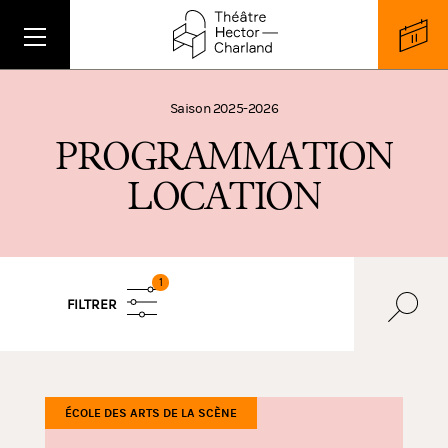
Saison 2025-2026
P
R
O
G
R
A
M
M
A
T
I
O
N
L
O
C
A
T
I
O
N
1
FILTRER
ÉCOLE DES ARTS DE LA SCÈNE