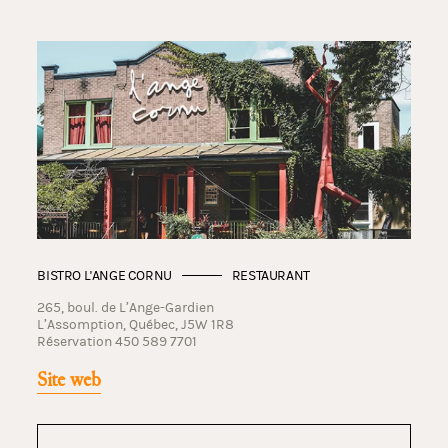
BISTRO L'ANGE CORNU
RESTAURANT
265, boul. de L’Ange-Gardien
L’Assomption, Québec, J5W 1R8
Réservation 450 589 7701
Site web