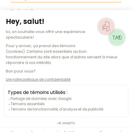
Infos billetterie
INFOS PRATIQUES
Emplois
Magazine culturel
Plan de la salle
Comment s'y rendre
Copyright Ⓒ 2026, Théâtre Hector-Charland.
Tous droits réservés.