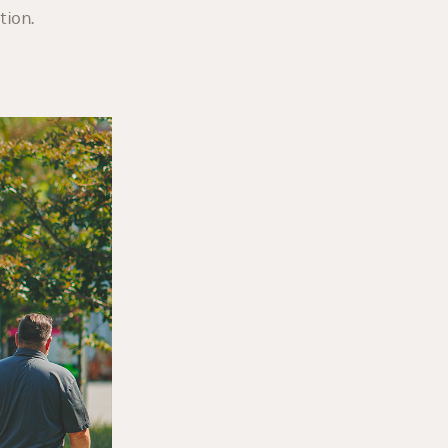
ntres-villes
tion.