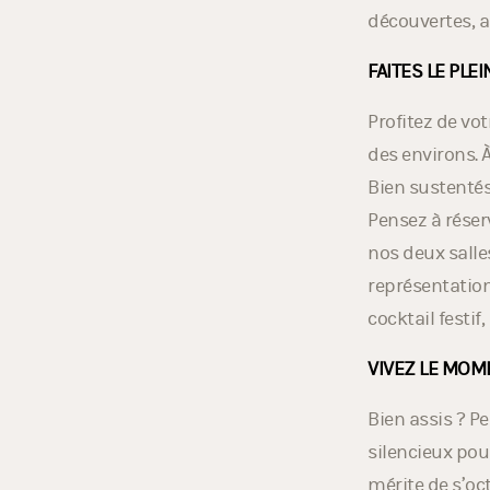
lecture de l’œu
découvertes, au
FAITES LE PLE
Profitez de vo
des environs. 
Bien sustentés,
Pensez à réser
nos deux salle
représentation
cocktail festif
VIVEZ LE MOM
Bien assis ? P
silencieux pou