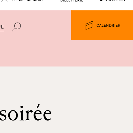
ESPACE MEMBRE
450 589 9198
BILLETTERIE
CALENDRIER
UE
soirée