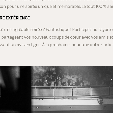
ctroyer une vraie pause, un moment de communion où artis
on pour une soirée unique et mémorable. Le tout 100 % san
RE EXPÉRIENCE
é une agréable soirée ? Fantastique ! Participez au rayon
en partageant vos nouveaux coups de cœur avec vos amis et 
ssant un avis en ligne. À la prochaine, pour une autre sortie