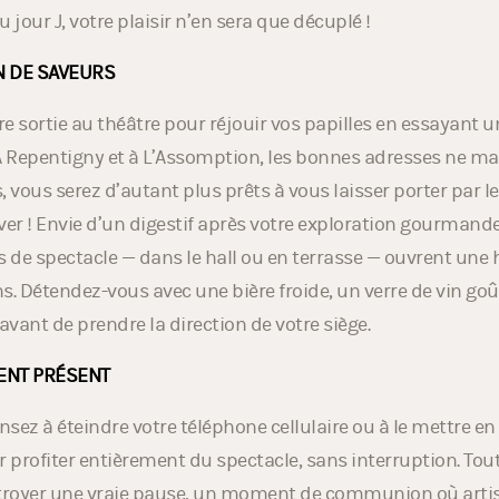
vre qui sera interprétée sous vos yeux. En plus de faire de b
 jour J, votre plaisir n’en sera que décuplé !
IN DE SAVEURS
tre sortie au théâtre pour réjouir vos papilles en essayant 
À Repentigny et à L’Assomption, les bonnes adresses ne m
 vous serez d’autant plus prêts à vous laisser porter par le
ver ! Envie d’un digestif après votre exploration gourmande
s de spectacle — dans le hall ou en terrasse — ouvrent une 
s. Détendez-vous avec une bière froide, un verre de vin go
, avant de prendre la direction de votre siège.
ENT PRÉSENT
ensez à éteindre votre téléphone cellulaire ou à le mettre e
r profiter entièrement du spectacle, sans interruption. To