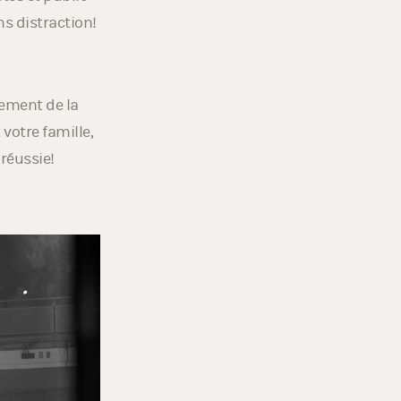
tes et public
s distraction!
nement de la
votre famille,
 réussie!