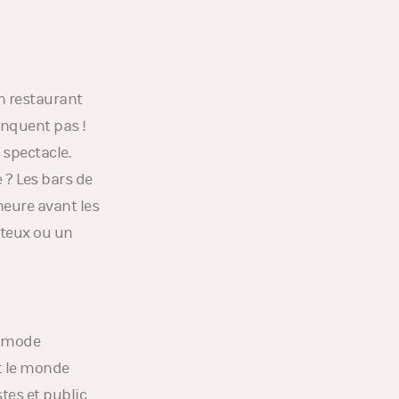
elles
un restaurant
anquent pas !
 spectacle.
 ? Les bars de
heure avant les
ûteux ou un
n mode
ut le monde