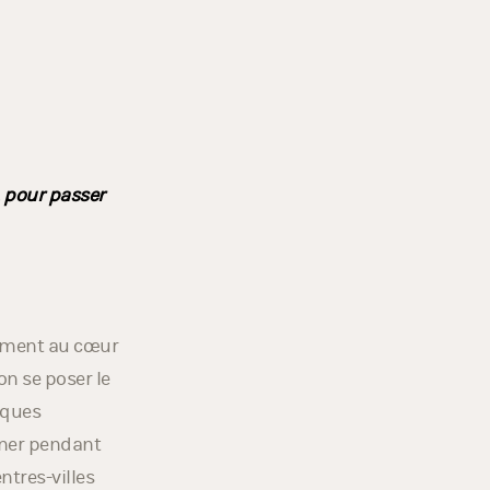
, pour passer
vement au cœur
on se poser le
iques
iner pendant