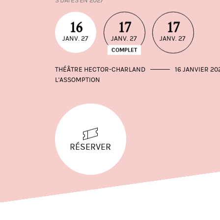
3 DATES EN 2027
16
17
17
JANV. 27
JANV. 27
JANV. 27
COMPLET
THÉÂTRE HECTOR-CHARLAND
16 JANVIER 20
L'ASSOMPTION
RÉSERVER