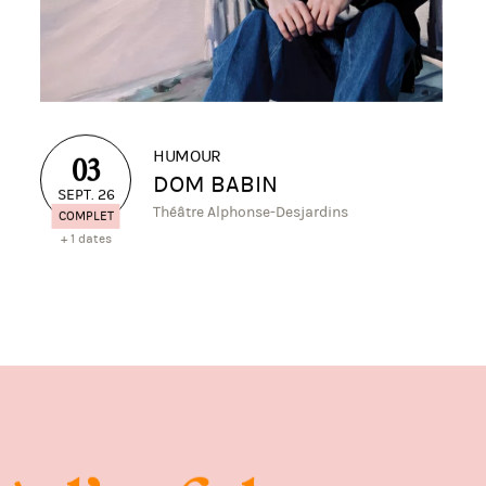
HUMOUR
03
DOM BABIN
SEPT. 26
Théâtre Alphonse-Desjardins
COMPLET
+ 1 dates