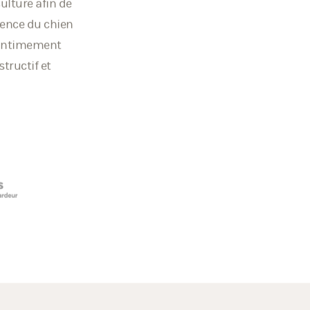
cle propose un
culture afin de
sence du chien
e intimement
structif et